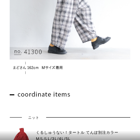
ニット
くるしゅうない！タートル てんぽ別注カラー
M/L/LL/3L/4L/5L